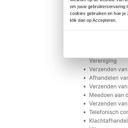
De Vereniging verw
om jouw gebruikerservaring t
cookies gebruiken en hoe je z
Afsluiten van 
klik dan op Accepteren.
Inschrijven vo
Registreren v
Verzenden per 
Correspondenti
Vereniging
Verzenden van 
Afhandelen van
Verzenden van 
Meedoen aan d
Verzenden van
Telefonisch co
Klachtafhande