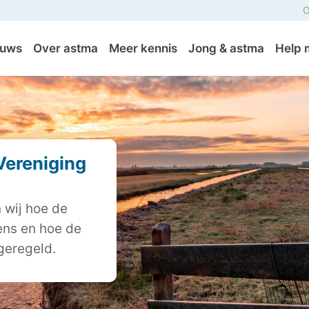
O
euws
Over astma
Meer kennis
Jong & astma
Help 
Vereniging
n wij hoe de
ns en hoe de
geregeld.