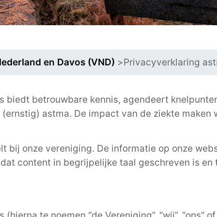
Nederland en Davos (VND)
>
Privacyverklaring a
 biedt betrouwbare kennis, agendeert knelpunten
t (ernstig) astma. De impact van de ziekte maken
elt bij onze vereniging. De informatie op onze web
dat content in begrijpelijke taal geschreven is en
hierna te noemen “de Vereniging”, “wij”, “ons” of