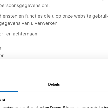
 persoonsgegevens om.
diensten en functies die u op onze website gebruik
gegevens van u verwerken:
oor- en achternaam
s
er
ns
m
Details
r uw machtiging (frequentie en hoogte bedrag)
.nl
j persoonsgegevens nodig?
tmaVereniging Nederland en Davos. Fijn dat je onze website be