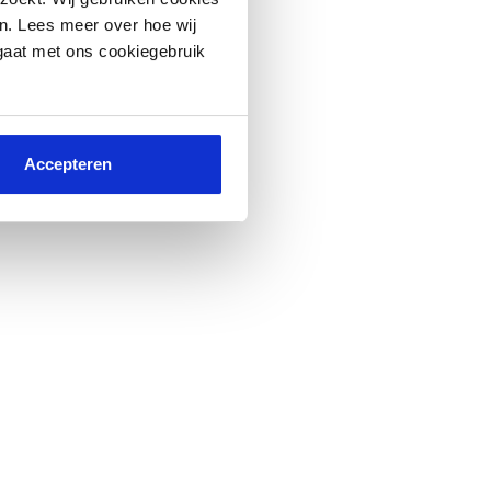
en:
n. Lees meer over hoe wij
 gaat met ons cookiegebruik
Accepteren
iviteiten van de