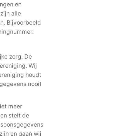
engen en
ijn alle
en. Bijvoorbeeld
eningnummer.
ke zorg. De
ereniging. Wij
ereniging houdt
gegevens nooit
iet meer
en stelt de
persoonsgegevens
zijn en gaan wij