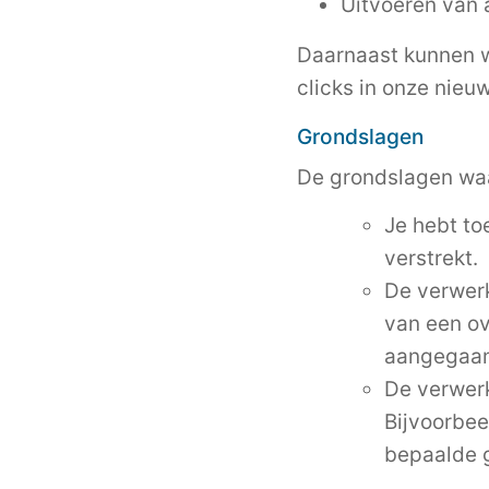
Uitvoeren van 
Daarnaast kunnen w
clicks in onze nieuw
Grondslagen
De grondslagen waa
Je hebt to
verstrekt.
De verwerk
van een o
aangegaan
De verwerk
Bijvoorbee
bepaalde 