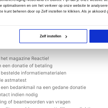
erkt uw persoonsgegevens voor de volgende doel
e optimaliseren en om het verkeer op onze website te analysere
e kunt beheren door op Zelf instellen te klikken. Als je akkoord
het lidmaatschap van de Vereniging
or evenementen via de website
an deelname aan evenementen
e-mail en via de post van de contributienota
Zelf instellen
e per e-mail over relevante informatie omtrent act
het magazine Reactie!
 een donatie of betaling
bestelde informatiematerialen
e astmatest
 een bedankmail na een gedane donatie
ntact indien nodig
ling of beantwoorden van vragen