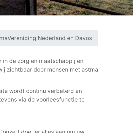
stmaVereniging Nederland en Davos
 in de zorg en maatschappij en
 wij zichtbaar door mensen met astma
site wordt continu verbeterd en
 tevens via de voorleesfunctie te
 “onze”) doet er alles aan om uw