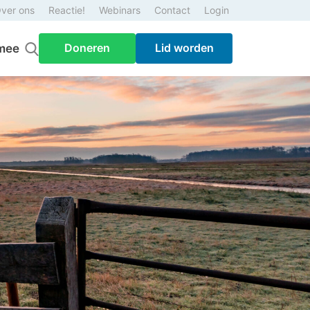
ver ons
Reactie!
Webinars
Contact
Login
Doneren
Lid worden
mee