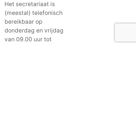
Het secretariaat is
(meestal) telefonisch
bereikbaar op
donderdag en vrijdag
van 09.00 uur tot
13.00 uur
info@nederland-
davos.nl
astmaVereniging Nederland en Davos ©2026
Algemene Voorwaarden Lidmaatschap
Disclaimer
Privacy