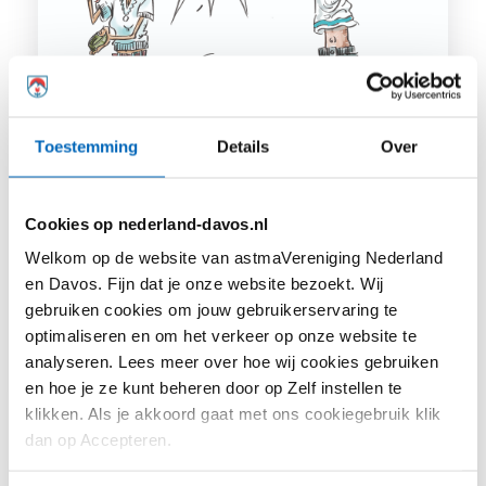
Vragen over inhalatiemedicatie Deel 1
We ontvingen de afgelopen periode
Toestemming
Details
Over
en na ons webinar over
inhalatiemedicatie een aantal
Cookies op nederland-davos.nl
vragen...
Welkom op de website van astmaVereniging Nederland
en Davos. Fijn dat je onze website bezoekt. Wij
gebruiken cookies om jouw gebruikerservaring te
optimaliseren en om het verkeer op onze website te
analyseren. Lees meer over hoe wij cookies gebruiken
Lees meer
en hoe je ze kunt beheren door op Zelf instellen te
klikken. Als je akkoord gaat met ons cookiegebruik klik
dan op Accepteren.