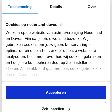
Toestemming
Details
Over
Cookies op nederland-davos.nl
Welkom op de website van astmaVereniging Nederland
en Davos. Fijn dat je onze website bezoekt. Wij
Jasmijn van Campen
gebruiken cookies om jouw gebruikerservaring te
optimaliseren en om het verkeer op onze website te
Voorzitter
analyseren. Lees meer over hoe wij cookies gebruiken
en hoe je ze kunt beheren door op Zelf instellen te
Jasmijn van Campen is longarts en de
klikken. Als je akkoord gaat met ons cookiegebruik klik
v
oorzitter van onze vereniging met als
dan op Accepteren.
extra aandachtsgebied medisch
inhoudelijke zaken.
Accepteren
Lees meer
Zelf instellen