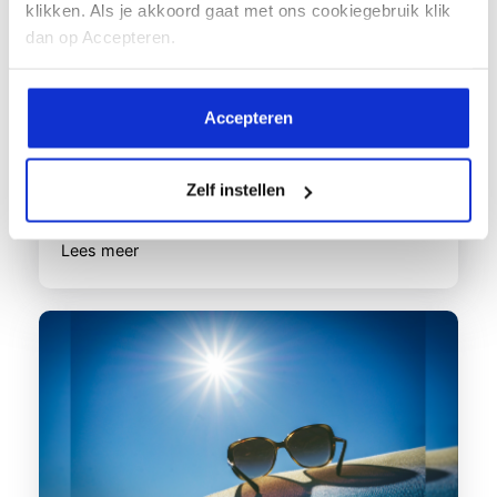
fabel?
klikken. Als je akkoord gaat met ons cookiegebruik klik
dan op Accepteren.
Veel mensen met astma hebben te
maken met een of meerdere
allergieën. Een allergie...
Accepteren
Zelf instellen
Lees meer