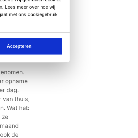
n. Lees meer over hoe wij
et hoe ze
 gaat met ons cookiegebruik
n had ze de
ijd werd de
Dit was
rloosd en
Accepteren
pgenomen.
aar opname
er dag.
 van thuis,
en. Wat heb
 ze
e maand
sook de