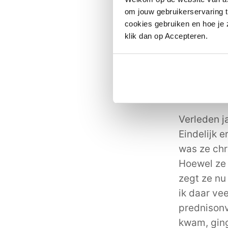
om jouw gebruikerservaring t
Ze zegt he
cookies gebruiken en hoe je z
met haar e
klik dan op Accepteren.
ene ontste
diagnose a
geen goede
werd steed
Verleden j
Eindelijk 
was ze chr
Hoewel ze 
zegt ze nu
ik daar ve
prednisonv
kwam, ging