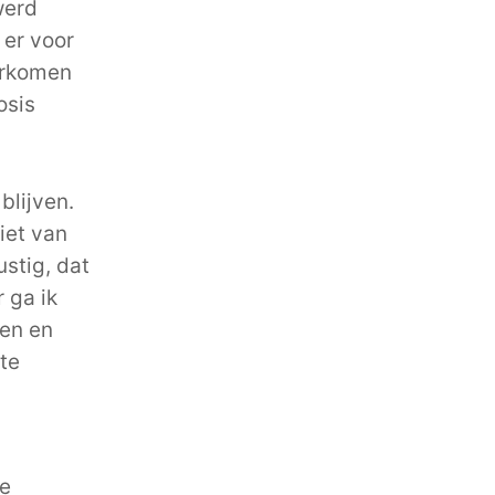
werd
 er voor
orkomen
osis
 blijven.
niet van
ustig, dat
 ga ik
len en
ste
se