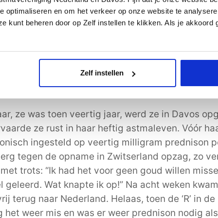
e optimaliseren en om het verkeer op onze website te analysere
t zelf “ik ben een vechter” en dat bewijst ze ook m
e kunt beheren door op Zelf instellen te klikken. Als je akkoord
rnstig (allergisch) astma omgaat. Van kinds af aa
king na de andere maar pas op zestienjarige leeft
stma gesteld (en kreeg ze de juiste medicijnen). 
 start. Haar astma was (wellicht te) lang verwaa
Zelf instellen
s moeilijker te behandelen.
aar, ze was toen veertig jaar, werd ze in Davos o
ervaarde ze rust in haar heftig astmaleven. Vóór h
onisch ingesteld op veertig milligram prednison p
erg tegen de opname in Zwitserland opzag, zo ver
 met trots: “Ik had het voor geen goud willen miss
el geleerd. Wat knapte ik op!” Na acht weken kwam
rij terug naar Nederland. Helaas, toen de ‘R’ in d
 het weer mis en was er weer prednison nodig al