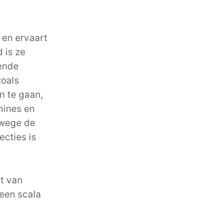
 en ervaart
 is ze
lende
zoals
n te gaan,
amines en
nwege de
ecties is
t van
 een scala