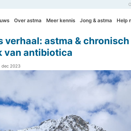
O
euws
Over astma
Meer kennis
Jong & astma
Help 
s verhaal: astma & chronisch
 van antibiotica
3 dec 2023