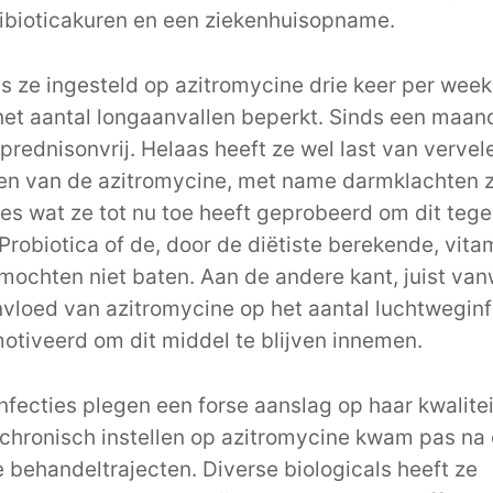
ibioticakuren en een ziekenhuisopname.
is ze ingesteld op azitromycine drie keer per week
 het aantal longaanvallen beperkt. Sinds een maand
 prednisonvrij. Helaas heeft ze wel last van verve
en van de azitromycine, met name darmklachten 
lles wat ze tot nu toe heeft geprobeerd om dit tege
 Probiotica of de, door de diëtiste berekende, vit
mochten niet baten. Aan de andere kant, juist va
nvloed van azitromycine op het aantal luchtweginf
otiveerd om dit middel te blijven innemen.
fecties plegen een forse aanslag op haar kwalitei
 chronisch instellen op azitromycine kwam pas na
 behandeltrajecten. Diverse biologicals heeft ze