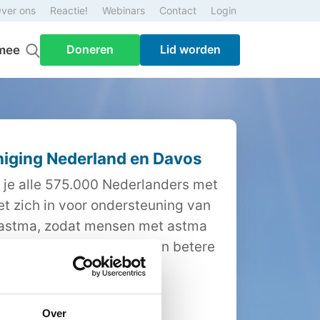
ver ons
Reactie!
Webinars
Contact
Login
Doneren
Lid worden
mee
iging Nederland en Davos
 je alle 575.000 Nederlanders met
et zich in voor ondersteuning van
 astma, zodat mensen met astma
et hun aandoening en een betere
t van leven krijgen.
Doneer
Over