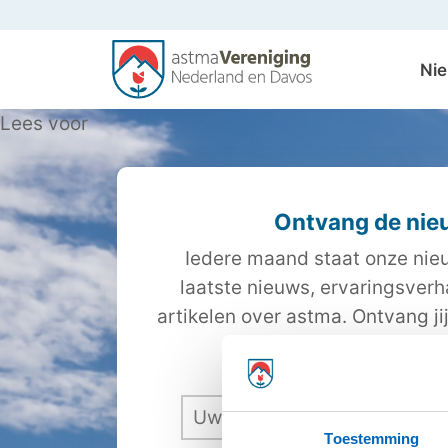
Ni
Lees voor
Ontvang de nie
Iedere maand staat onze nieu
laatste nieuws, ervaringsver
artikelen over astma. Ontvang ji
dan hieronder gra
Toestemming