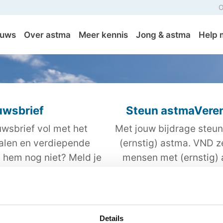
O
euws
Over astma
Meer kennis
Jong & astma
Help 
uwsbrief
Steun astmaVeren
wsbrief vol met het
Met jouw bijdrage steun
halen en verdiepende
(ernstig) astma. VND z
j hem nog niet? Meld je
mensen met (ernstig)
tis aan.
beter kunnen omgaan m
kwalitei
Details