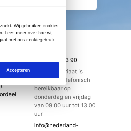
zoekt. Wij gebruiken cookies
n. Lees meer over hoe wij
 gaat met ons cookiegebruik
Contact
0182 – 58 53 90
Accepteren
Het secretariaat is
(meestal) telefonisch
t
bereikbaar op
ordeel
donderdag en vrijdag
van 09.00 uur tot 13.00
uur
info@nederland-