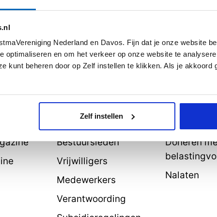
.nl
tmaVereniging Nederland en Davos. Fijn dat je onze website be
e optimaliseren en om het verkeer op onze website te analysere
e kunt beheren door op Zelf instellen te klikken. Als je akkoord
aal
De vereniging
Help mee
rhalen
Over ons
Lid worden
Zelf instellen
Doelstelling
Doneren
agazine
Bestuursleden
Doneren me
belastingvo
line
Vrijwilligers
Nalaten
Medewerkers
Verantwoording