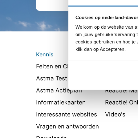
Cookies op nederland-davos
Welkom op de website van as
om jouw gebruikerservaring t
cookies gebruiken en hoe je z
klik dan op Accepteren.
Kennis
Beeld & verh
Feiten en Cijfers
Ervaringsve
Astma Test
Webinars
Astma Actieplan
Reactie! M
Informatiekaarten
Reactie! On
Interessante websites
Video's
Vragen en antwoorden