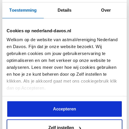
Kennis
Beeld & verhaal
Toestemming
Details
Over
Feiten en Cijfers
Ervaringsverhalen
Astma Test
Webinars
Cookies op nederland-davos.nl
Astma Actieplan
Reactie! Magazine
Welkom op de website van astmaVereniging Nederland
Informatiekaarten
Reactie! Online
en Davos. Fijn dat je onze website bezoekt. Wij
gebruiken cookies om jouw gebruikerservaring te
Interessante websites
Video's
optimaliseren en om het verkeer op onze website te
analyseren. Lees meer over hoe wij cookies gebruiken
Vragen en antwoorden
en hoe je ze kunt beheren door op Zelf instellen te
Downloads
klikken. Als je akkoord gaat met ons cookiegebruik klik
dan op Accepteren.
De vereniging
Help mee
Over ons
Lid worden
Accepteren
Doelstelling
Doneren
Zelf instellen
Bestuursleden
Doneren met