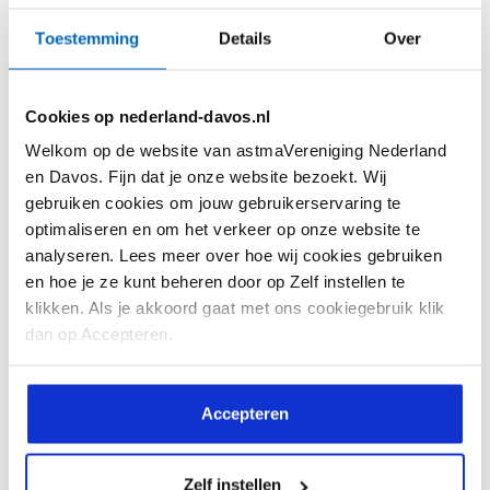
Kennis
Beeld & verhaal
Toestemming
Details
Over
Feiten en Cijfers
Ervaringsverhalen
Astma Test
Webinars
Cookies op nederland-davos.nl
Astma Actieplan
Reactie! Magazine
Welkom op de website van astmaVereniging Nederland
Informatiekaarten
Reactie! Online
en Davos. Fijn dat je onze website bezoekt. Wij
gebruiken cookies om jouw gebruikerservaring te
Interessante websites
Video's
optimaliseren en om het verkeer op onze website te
analyseren. Lees meer over hoe wij cookies gebruiken
Vragen en antwoorden
en hoe je ze kunt beheren door op Zelf instellen te
Downloads
klikken. Als je akkoord gaat met ons cookiegebruik klik
dan op Accepteren.
De vereniging
Help mee
Over ons
Lid worden
Accepteren
Doelstelling
Doneren
Zelf instellen
Bestuursleden
Doneren met