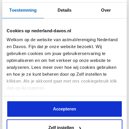
Kennis
Beeld & verhaal
Toestemming
Details
Over
Feiten en Cijfers
Ervaringsverhalen
Astma Test
Webinars
Cookies op nederland-davos.nl
Astma Actieplan
Reactie! Magazine
Welkom op de website van astmaVereniging Nederland
Informatiekaarten
Reactie! Online
en Davos. Fijn dat je onze website bezoekt. Wij
gebruiken cookies om jouw gebruikerservaring te
Interessante websites
Video's
optimaliseren en om het verkeer op onze website te
analyseren. Lees meer over hoe wij cookies gebruiken
Vragen en antwoorden
en hoe je ze kunt beheren door op Zelf instellen te
Downloads
klikken. Als je akkoord gaat met ons cookiegebruik klik
dan op Accepteren.
De vereniging
Help mee
Over ons
Lid worden
Accepteren
Doelstelling
Doneren
Zelf instellen
Bestuursleden
Doneren met