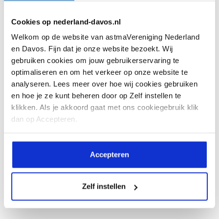
Hoe kom je een hittegolf door als je astma
Cookies op nederland-davos.nl
hebt?
Welkom op de website van astmaVereniging Nederland
en Davos. Fijn dat je onze website bezoekt. Wij
Op het moment is het warm in
gebruiken cookies om jouw gebruikerservaring te
Nederland. Heb je astma, dan kan
optimaliseren en om het verkeer op onze website te
dit...
analyseren. Lees meer over hoe wij cookies gebruiken
en hoe je ze kunt beheren door op Zelf instellen te
klikken. Als je akkoord gaat met ons cookiegebruik klik
dan op Accepteren.
Lees meer
Accepteren
Zelf instellen
Alle artikelen