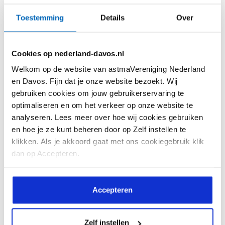
Kennis
Beeld & verhaal
Toestemming
Details
Over
Feiten en Cijfers
Ervaringsverhalen
Astma Test
Webinars
Cookies op nederland-davos.nl
Astma Actieplan
Reactie! Magazine
Welkom op de website van astmaVereniging Nederland
Informatiekaarten
Reactie! Online
en Davos. Fijn dat je onze website bezoekt. Wij
gebruiken cookies om jouw gebruikerservaring te
Interessante websites
Video's
optimaliseren en om het verkeer op onze website te
analyseren. Lees meer over hoe wij cookies gebruiken
Vragen en antwoorden
en hoe je ze kunt beheren door op Zelf instellen te
Downloads
klikken. Als je akkoord gaat met ons cookiegebruik klik
dan op Accepteren.
De vereniging
Help mee
Over ons
Lid worden
Accepteren
Doelstelling
Doneren
Zelf instellen
Bestuursleden
Doneren met