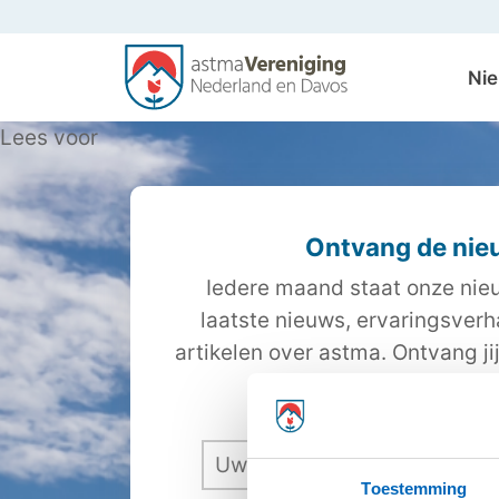
Ni
Lees voor
Ontvang de nie
Iedere maand staat onze nieu
laatste nieuws, ervaringsver
artikelen over astma. Ontvang ji
dan hieronder gra
Toestemming