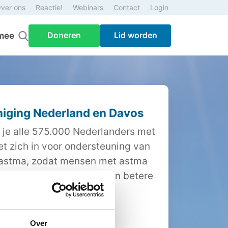
ver ons
Reactie!
Webinars
Contact
Login
Doneren
Lid worden
mee
iging Nederland en Davos
 je alle 575.000 Nederlanders met
et zich in voor ondersteuning van
 astma, zodat mensen met astma
et hun aandoening en een betere
t van leven krijgen.
Doneer
Over