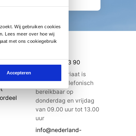
zoekt. Wij gebruiken cookies
n. Lees meer over hoe wij
 gaat met ons cookiegebruik
Contact
0182 – 58 53 90
Accepteren
Het secretariaat is
(meestal) telefonisch
t
bereikbaar op
ordeel
donderdag en vrijdag
van 09.00 uur tot 13.00
uur
info@nederland-