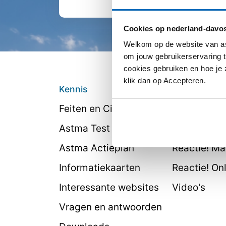
Cookies op nederland-davos
Welkom op de website van as
om jouw gebruikerservaring t
cookies gebruiken en hoe je z
klik dan op Accepteren.
Kennis
Beeld & verh
Feiten en Cijfers
Ervaringsve
Astma Test
Webinars
Astma Actieplan
Reactie! M
Informatiekaarten
Reactie! On
Interessante websites
Video's
Vragen en antwoorden