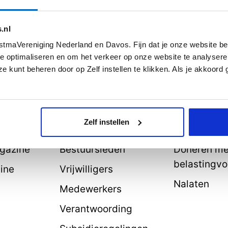
.nl
tmaVereniging Nederland en Davos. Fijn dat je onze website be
e optimaliseren en om het verkeer op onze website te analysere
e kunt beheren door op Zelf instellen te klikken. Als je akkoord
aal
De vereniging
Help mee
rhalen
Over ons
Lid worden
Zelf instellen
Doelstelling
Doneren
agazine
Bestuursleden
Doneren me
belastingvo
line
Vrijwilligers
Nalaten
Medewerkers
Verantwoording