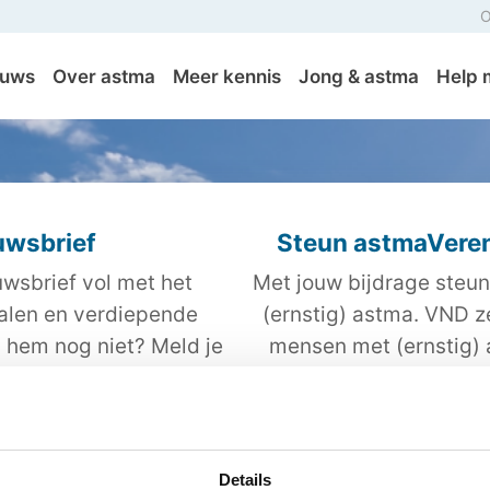
O
euws
Over astma
Meer kennis
Jong & astma
Help 
uwsbrief
Steun astmaVeren
wsbrief vol met het
Met jouw bijdrage steun
halen en verdiepende
(ernstig) astma. VND z
j hem nog niet? Meld je
mensen met (ernstig)
tis aan.
beter kunnen omgaan m
kwalitei
Details