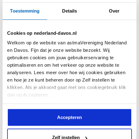
Kennis
Beeld & verhaal
Toestemming
Details
Over
Feiten en Cijfers
Ervaringsverhalen
Astma Test
Webinars
Cookies op nederland-davos.nl
Astma Actieplan
Reactie! Magazine
Welkom op de website van astmaVereniging Nederland
Informatiekaarten
Reactie! Online
en Davos. Fijn dat je onze website bezoekt. Wij
gebruiken cookies om jouw gebruikerservaring te
Interessante websites
Video's
optimaliseren en om het verkeer op onze website te
analyseren. Lees meer over hoe wij cookies gebruiken
Vragen en antwoorden
en hoe je ze kunt beheren door op Zelf instellen te
Downloads
klikken. Als je akkoord gaat met ons cookiegebruik klik
dan op Accepteren.
De vereniging
Help mee
Over ons
Lid worden
Accepteren
Doelstelling
Doneren
Zelf instellen
Bestuursleden
Doneren met