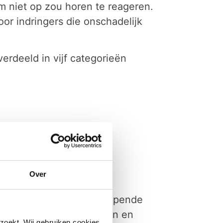
am niet op zou horen te reageren.
oor indringers die onschadelijk
rdeeld in vijf categorieën
Over
eerd: niezen, hoesten, piepende
 de huid: uitslag, bulten en
zoekt. Wij gebruiken cookies