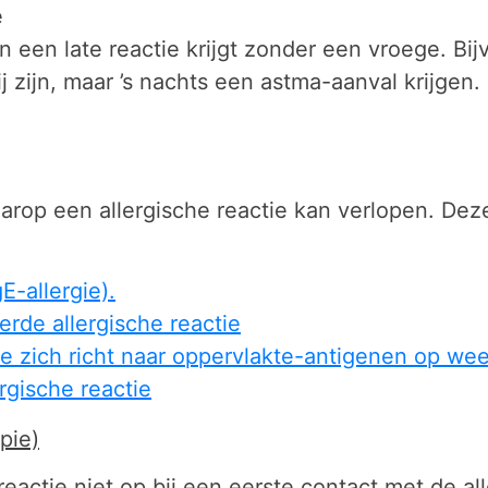
e
n een late reactie krijgt zonder een vroege. Bi
j zijn, maar ’s nachts een astma-aanval krijge
aarop een allergische reactie kan verlopen. De
gE-allergie).
rde allergische reactie
die zich richt naar oppervlakte-antigenen op wee
rgische reactie
pie)
 reactie niet op bij een eerste contact met de a