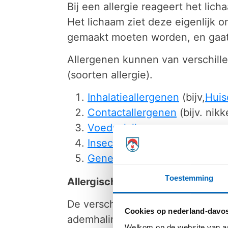
Bij een allergie reageert het lic
Het lichaam ziet deze eigenlijk o
gemaakt moeten worden, en gaat
Allergenen kunnen van verschill
(soorten allergie).
Inhalatieallergenen
(bijv,
Huis
Contactallergenen
(bijv. nikk
Voedselallergenen
Insecten gif allergenen
(bijv.
Geneesmiddelenallergenen
(
Toestemming
Allergische reactie
De verschijnselen die kunnen optr
Cookies op nederland-davos
ademhaling, jeuk aan de ogen en 
Welkom op de website van as