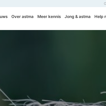
O
euws
Over astma
Meer kennis
Jong & astma
Help 