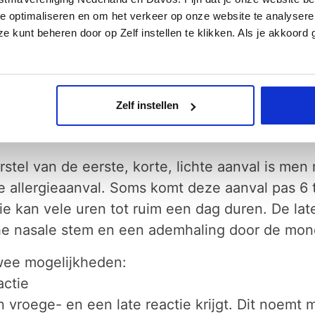
n echter lang niet altijd samen op. Het is bel
e optimaliseren en om het verkeer op onze website te analysere
anieren kan reageren:
e kunt beheren door op Zelf instellen te klikken. Als je akkoord
nuten en is meestal kortdurend
 meestal niet ernstig en gaan vanzelf over als m
Zelf instellen
vroege reactie aan niesbuien en hevige neusloo
stel van de eerste, korte, lichte aanval is men
allergieaanval. Soms komt deze aanval pas 6 t
actie kan vele uren tot ruim een dag duren. De la
che nasale stem en een ademhaling door de mon
twee mogelijkheden:
actie
n vroege- en een late reactie krijgt. Dit noem