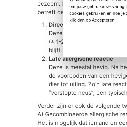
eczeem. Deze verschijnselen trede
om jouw gebruikerservaring t
betreft de luchtwegen op twee m
cookies gebruiken en hoe je z
klik dan op Accepteren.
Directe allergische reactie
Deze treedt op binnen 20 mi
(± 1-2 uur). De klachten zijn
blijft. Vaak herkent men de 
Late allergische reactie
Deze is meestal hevig. Na her
de voorboden van een hevige 
dier tot uiting. Zo’n late re
“verstopte neus”, een typis
Verder zijn er ook de volgende 
A) Gecombineerde allergische re
Het is mogelijk dat iemand en ee