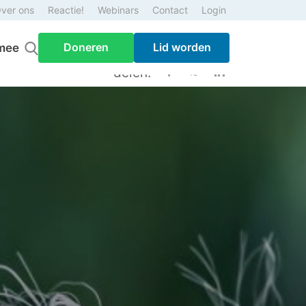
ver ons
Reactie!
Webinars
Contact
Login
Doneren
Lid worden
mee
delen: