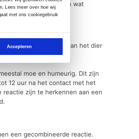
angrijk te weten, dat men wat
n. Lees meer over hoe wij
 gaat met ons cookiegebruik
en niet in de omgeving van het dier
Accepteren
p.
 meestal moe en humeurig. Dit zijn
ot 12 uur na het contact met het
te reactie zijn te herkennen aan een
d.
t men een gecombineerde reactie.