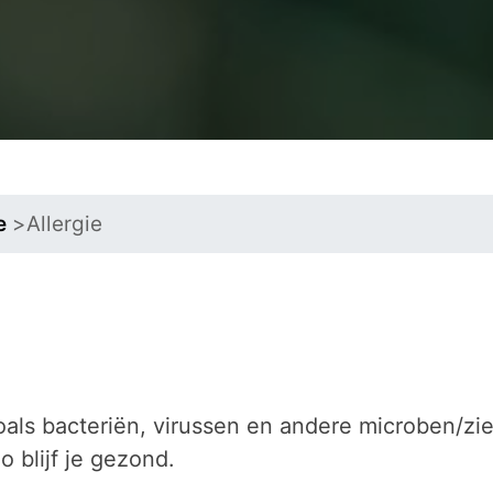
e
>
Allergie
oals bacteriën, virussen en andere microben/zi
 blijf je gezond.