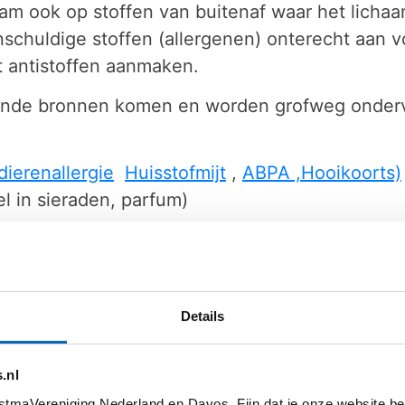
haam ook op stoffen van buitenaf waar het licha
nschuldige stoffen (allergenen) onterecht aan v
 antistoffen aanmaken.
ende bronnen komen en worden grofweg onderve
dierenallergie
Huisstofmijt
,
ABPA ,
Hooikoorts)
el in sieraden, parfum)
 wespensteek, bijensteek)
bijv. aspirine, antibiotica)
Details
eden bij een (huis)dieren-allergie zijn gevari
.nl
oren, opgezette ogen en gezicht, en wat betreft
tmaVereniging Nederland en Davos. Fijn dat je onze website be