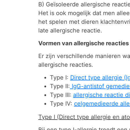
B) Geïsoleerde allergische reacti
Het is ook mogelijk dat men allee
het spelen met dieren klachtenvri
late allergische reactie.
Vormen van allergische reacties
Er zijn verschillende manieren w
allergische reacties.
Type I:
Direct type allergie (I
Type II:
IgG-antistof gemediee
Type III:
allergische reactie 
Type IV:
celgemedieerde alle
Type I (Direct type allergie en ato
Bij een type I-allergie treedt een