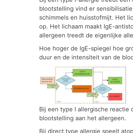
blootstelling vind er sensibilisat
schimmels en huisstofmijt. Het l
op. Het lichaam maakt IgE-antist
allergeen treedt de eigenlijke all
Hoe hoger de IgE-spiegel hoe gro
duur en de intensiteit van de blo
Bij een type I allergische reactie
blootstelling aan het allergeen.
Bij direct type allergie speelt a