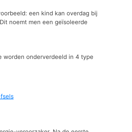
jvoorbeeld: een kind kan overdag bij
n. Dit noemt men een geïsoleerde
ze worden onderverdeeld in 4 type
fsels
llergie-veroorzaker. Na de eerste