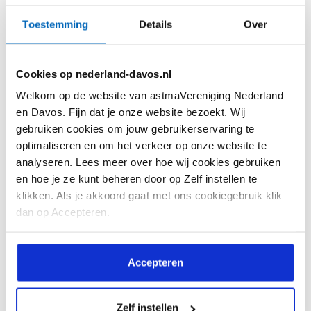
Kennis
Beeld & verhaal
Toestemming
Details
Over
Feiten en Cijfers
Ervaringsverhalen
Astma Test
Webinars
Cookies op nederland-davos.nl
Astma Actieplan
Reactie! Magazine
Welkom op de website van astmaVereniging Nederland
Informatiekaarten
Reactie! Online
en Davos. Fijn dat je onze website bezoekt. Wij
gebruiken cookies om jouw gebruikerservaring te
Interessante websites
Video's
optimaliseren en om het verkeer op onze website te
analyseren. Lees meer over hoe wij cookies gebruiken
Vragen en antwoorden
en hoe je ze kunt beheren door op Zelf instellen te
Downloads
klikken. Als je akkoord gaat met ons cookiegebruik klik
dan op Accepteren.
De vereniging
Help mee
Over ons
Lid worden
Accepteren
Doelstelling
Doneren
Zelf instellen
Bestuursleden
Doneren met