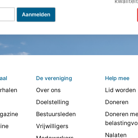
kwalitei
aal
De vereniging
Help mee
rhalen
Over ons
Lid worden
Doelstelling
Doneren
agazine
Bestuursleden
Doneren me
belastingvo
line
Vrijwilligers
Nalaten