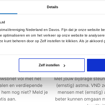
s meer
Lees meer
Details
.nl
Alle artikelen
tmaVereniging Nederland en Davos. Fijn dat je onze website be
e optimaliseren en om het verkeer op onze website te analysere
e kunt beheren door op Zelf instellen te klikken. Als je akkoord
Zelf instellen
uwsbrief
Steun astmaVeren
wsbrief vol met het
Met jouw bijdrage steun
halen en verdiepende
(ernstig) astma. VND z
j hem nog niet? Meld je
mensen met (ernstig)
tis aan.
beter kunnen omgaan m