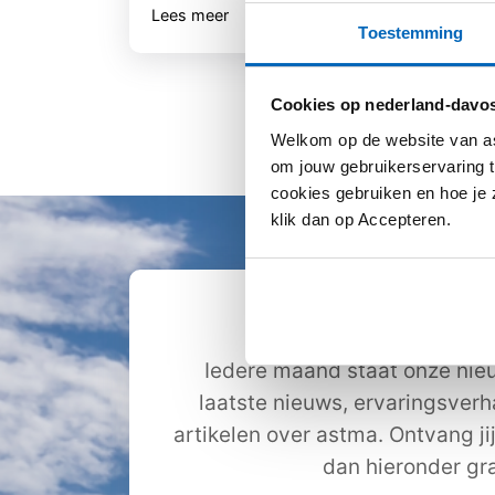
Lees meer
Lee
Toestemming
Cookies op nederland-davos
Welkom op de website van as
om jouw gebruikerservaring t
cookies gebruiken en hoe je z
klik dan op Accepteren.
Ontvang de nie
Iedere maand staat onze nieu
laatste nieuws, ervaringsver
artikelen over astma. Ontvang ji
dan hieronder gra