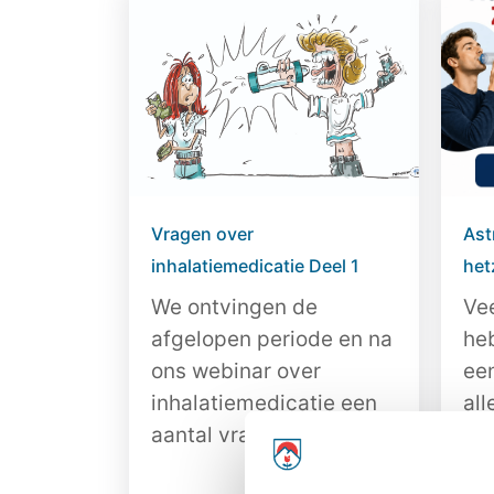
Vragen over
Ast
inhalatiemedicatie Deel 1
hetz
We ontvingen de
Ve
afgelopen periode en na
he
ons webinar over
ee
inhalatiemedicatie een
all
aantal vragen...