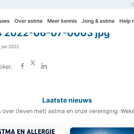
O
euws
Over astma
Meer kennis
Jong & astma
Help 
4 2022-06-07-0003 jpg
3 jun 2022
ikel:
Laatste nieuws
s over (leven met) astma en onze vereniging. Wekel