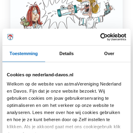
Toestemming
Details
Over
Vragen over inhalatiemedicatie Deel 1
We ontvingen de afgelopen periode
en na ons webinar over
Cookies op nederland-davos.nl
inhalatiemedicatie een aantal
Welkom op de website van astmaVereniging Nederland
vragen...
en Davos. Fijn dat je onze website bezoekt. Wij
gebruiken cookies om jouw gebruikerservaring te
optimaliseren en om het verkeer op onze website te
analyseren. Lees meer over hoe wij cookies gebruiken
en hoe je ze kunt beheren door op Zelf instellen te
klikken. Als je akkoord gaat met ons cookiegebruik klik
Lees meer