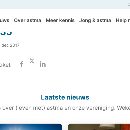
O
euws
Over astma
Meer kennis
Jong & astma
Help 
-35
3 dec 2017
ikel:
Laatste nieuws
s over (leven met) astma en onze vereniging. Wekel