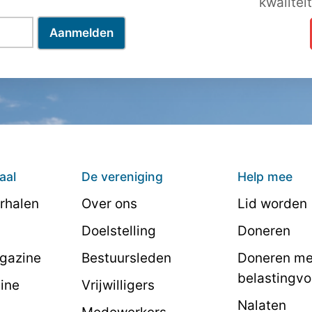
kwalitei
aal
De vereniging
Help mee
rhalen
Over ons
Lid worden
Doelstelling
Doneren
agazine
Bestuursleden
Doneren me
belastingvo
line
Vrijwilligers
Nalaten