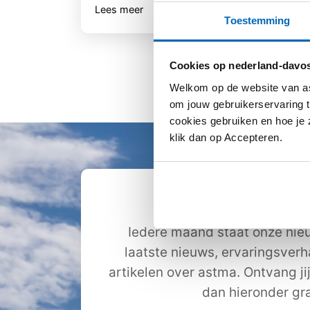
Lees meer
Lee
Toestemming
Cookies op nederland-davos
Welkom op de website van as
om jouw gebruikerservaring t
cookies gebruiken en hoe je z
klik dan op Accepteren.
Ontvang de nie
Iedere maand staat onze nieu
laatste nieuws, ervaringsver
artikelen over astma. Ontvang ji
dan hieronder gra