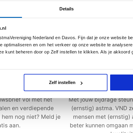
s meer
Lees meer
Details
.nl
Alle artikelen
tmaVereniging Nederland en Davos. Fijn dat je onze website be
e optimaliseren en om het verkeer op onze website te analysere
e kunt beheren door op Zelf instellen te klikken. Als je akkoord
Zelf instellen
uwsbrief
Steun astmaVeren
wsbrief vol met het
Met jouw bijdrage steun
halen en verdiepende
(ernstig) astma. VND z
j hem nog niet? Meld je
mensen met (ernstig)
tis aan.
beter kunnen omgaan m