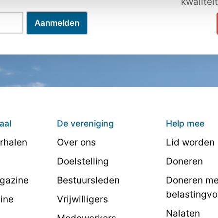
kwalitei
aal
De vereniging
Help mee
rhalen
Over ons
Lid worden
Doelstelling
Doneren
agazine
Bestuursleden
Doneren me
belastingvo
line
Vrijwilligers
Nalaten