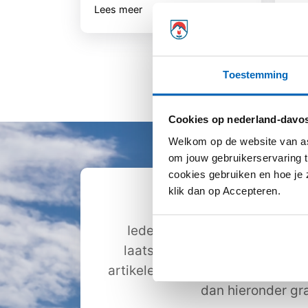
Lees meer
Lee
Toestemming
Cookies op nederland-davos
Welkom op de website van as
om jouw gebruikerservaring t
cookies gebruiken en hoe je z
klik dan op Accepteren.
Ontvang de nie
Iedere maand staat onze nieu
laatste nieuws, ervaringsver
artikelen over astma. Ontvang ji
dan hieronder gra