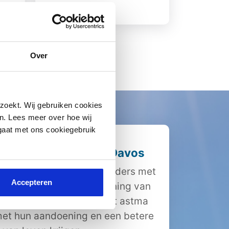
Lees meer
Over
zoekt. Wij gebruiken cookies
n. Lees meer over hoe wij
 gaat met ons cookiegebruik
iging Nederland en Davos
 je alle 575.000 Nederlanders met
Accepteren
et zich in voor ondersteuning van
 astma, zodat mensen met astma
et hun aandoening en een betere