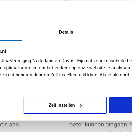
s meer
Lees meer
Details
Alle artikelen
.nl
tmaVereniging Nederland en Davos. Fijn dat je onze website be
e optimaliseren en om het verkeer op onze website te analysere
e kunt beheren door op Zelf instellen te klikken. Als je akkoord
uwsbrief
Steun astmaVeren
wsbrief vol met het
Met jouw bijdrage steun
Zelf instellen
halen en verdiepende
(ernstig) astma. VND z
j hem nog niet? Meld je
mensen met (ernstig)
tis aan.
beter kunnen omgaan m