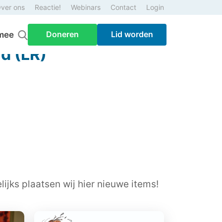
ver ons
Reactie!
Webinars
Contact
Login
Doneren
Lid worden
mee
d (LR)
ijks plaatsen wij hier nieuwe items!