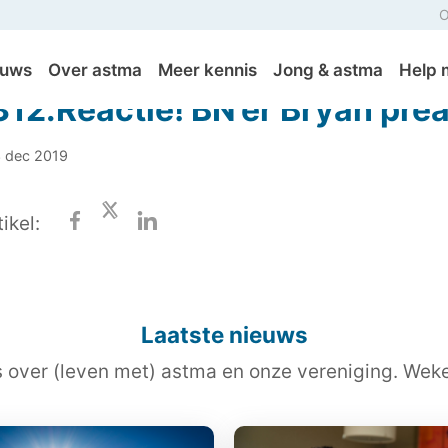
O
euws
Over astma
Meer kennis
Jong & astma
Help 
12.Reactie! BN’er Bryan prea
3 dec 2019
ikel:
Laatste nieuws
s over (leven met) astma en onze vereniging. Wekel