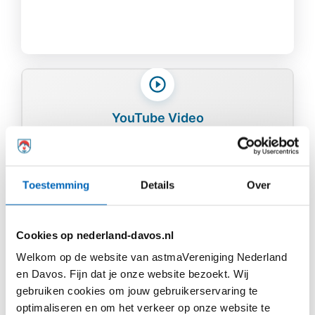
YouTube Video
Om deze video te bekijken, moet u cookies accepteren.
U kunt de video ook direct op YouTube bekijken.
Toestemming
Details
Over
Video bekijken op YouTube
Wist je dat? Disfunctioneel
Cookies op nederland-davos.nl
ademen méér is dan alleen te
Welkom op de website van astmaVereniging Nederland
en Davos. Fijn dat je onze website bezoekt. Wij
snel ademen?
gebruiken cookies om jouw gebruikerservaring te
optimaliseren en om het verkeer op onze website te