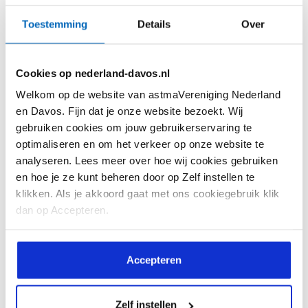
Kennis
Beeld & verhaal
Toestemming
Details
Over
Feiten en Cijfers
Ervaringsverhalen
Astma Test
Webinars
Cookies op nederland-davos.nl
Astma Actieplan
Reactie! Magazine
Welkom op de website van astmaVereniging Nederland
Informatiekaarten
Reactie! Online
en Davos. Fijn dat je onze website bezoekt. Wij
gebruiken cookies om jouw gebruikerservaring te
Interessante websites
Video's
optimaliseren en om het verkeer op onze website te
analyseren. Lees meer over hoe wij cookies gebruiken
Vragen en antwoorden
en hoe je ze kunt beheren door op Zelf instellen te
Downloads
klikken. Als je akkoord gaat met ons cookiegebruik klik
dan op Accepteren.
De vereniging
Help mee
Over ons
Lid worden
Accepteren
Doelstelling
Doneren
Zelf instellen
Bestuursleden
Doneren met