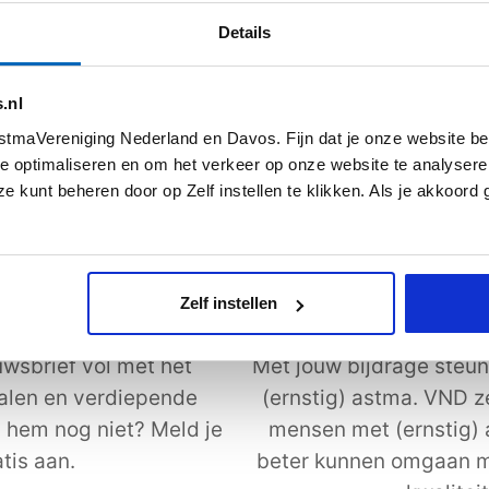
s meer
Lees meer
Details
.nl
Alle artikelen
tmaVereniging Nederland en Davos. Fijn dat je onze website be
e optimaliseren en om het verkeer op onze website te analysere
e kunt beheren door op Zelf instellen te klikken. Als je akkoord
Zelf instellen
uwsbrief
Steun astmaVeren
wsbrief vol met het
Met jouw bijdrage steun
halen en verdiepende
(ernstig) astma. VND z
j hem nog niet? Meld je
mensen met (ernstig)
tis aan.
beter kunnen omgaan m