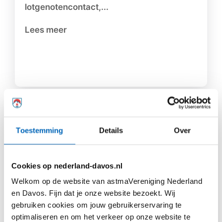
lotgenotencontact,...
Lees meer
Toestemming
Details
Over
YouTube Video
Om deze video te bekijken, moet u cookies accepteren.
U kunt de video ook direct op YouTube bekijken.
Cookies op nederland-davos.nl
Welkom op de website van astmaVereniging Nederland
Video bekijken op YouTube
en Davos. Fijn dat je onze website bezoekt. Wij
gebruiken cookies om jouw gebruikerservaring te
Wist je dat? Disfunctioneel
optimaliseren en om het verkeer op onze website te