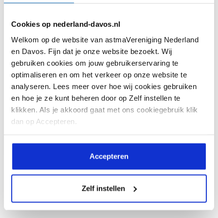
Hoe kom je een hittegolf door als je astma
Cookies op nederland-davos.nl
hebt?
Welkom op de website van astmaVereniging Nederland
en Davos. Fijn dat je onze website bezoekt. Wij
Op het moment is het warm in
gebruiken cookies om jouw gebruikerservaring te
Nederland. Heb je astma, dan kan
optimaliseren en om het verkeer op onze website te
dit...
analyseren. Lees meer over hoe wij cookies gebruiken
en hoe je ze kunt beheren door op Zelf instellen te
klikken. Als je akkoord gaat met ons cookiegebruik klik
dan op Accepteren.
Lees meer
Accepteren
Zelf instellen
Alle artikelen