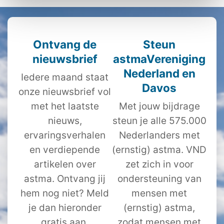
Ontvang de
Steun
nieuwsbrief
astmaVereniging
Nederland en
Iedere maand staat
Davos
onze nieuwsbrief vol
met het laatste
Met jouw bijdrage
nieuws,
steun je alle 575.000
ervaringsverhalen
Nederlanders met
en verdiepende
(ernstig) astma. VND
artikelen over
zet zich in voor
astma. Ontvang jij
ondersteuning van
hem nog niet? Meld
mensen met
je dan hieronder
(ernstig) astma,
gratis aan.
zodat mensen met