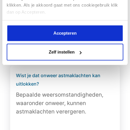
klikken. Als je akkoord gaat met ons cookiegebruik klik
dan op Accepteren.
Laatste nieuws
Hieronder vind je het laatste nieuws over
Accepteren
(leven met) astma en onze vereniging.
Wekelijks plaatsen wij hier nieuwe items!
Zelf instellen
Wist je dat onweer astmaklachten kan
uitlokken?
Bepaalde weersomstandigheden,
waaronder onweer, kunnen
astmaklachten verergeren.