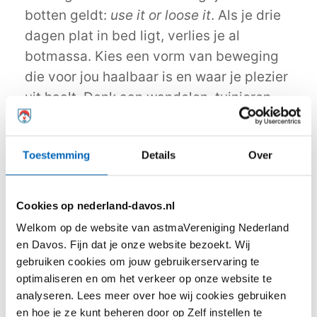
botten geldt:
use it or loose it
. Als je drie
dagen plat in bed ligt, verlies je al
botmassa. Kies een vorm van beweging
die voor jou haalbaar is en waar je plezier
uit haalt. Denk aan wandelen, tuinieren,
joggen, tennissen, dansen en
touwtjespringen. Vooral als je wat ouder
Toestemming
Details
Over
wordt. Wie zijn botten sterk houdt, kan tot
op hoge leeftijd meedoen aan het sociale
leven.”
Cookies op nederland-davos.nl
Welkom op de website van astmaVereniging Nederland
Bron:
www.nu.nl
en Davos. Fijn dat je onze website bezoekt. Wij
gebruiken cookies om jouw gebruikerservaring te
optimaliseren en om het verkeer op onze website te
Deel dit artikel:
analyseren. Lees meer over hoe wij cookies gebruiken
en hoe je ze kunt beheren door op Zelf instellen te