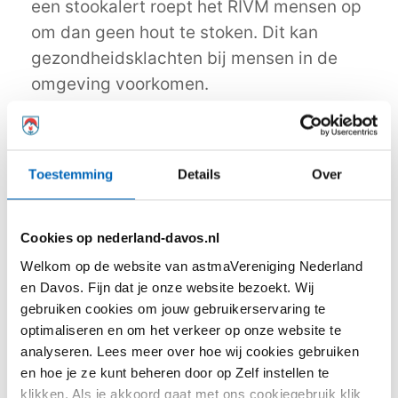
een stookalert roept het RIVM mensen op
om dan geen hout te stoken. Dit kan
gezondheidsklachten bij mensen in de
omgeving voorkomen.
Bij de verbranding van hout komen
namelijk schadelijke stoffen vrij, zoals fijn
stof, koolwaterstoffen (PAK’s) benzeen en
Toestemming
Details
Over
koolmonoxide. De rook is voor iedereen
ongezond, maar vooral voor mensen met
Cookies op nederland-davos.nl
luchtwegaandoeningen, hart- en
Welkom op de website van astmaVereniging Nederland
vaatziekten, ouderen en kinderen. Zij
en Davos. Fijn dat je onze website bezoekt. Wij
kunnen meer en eerder klachten
gebruiken cookies om jouw gebruikerservaring te
ontwikkelen door houtrook. Bij weinig
optimaliseren en om het verkeer op onze website te
analyseren. Lees meer over hoe wij cookies gebruiken
wind blijft de rook langer hangen. En als
en hoe je ze kunt beheren door op Zelf instellen te
de luchtkwaliteit al slecht is, bijvoorbeeld
klikken. Als je akkoord gaat met ons cookiegebruik klik