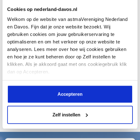
Hoe kom je een hittegolf door als je astma
Cookies op nederland-davos.nl
hebt?
Welkom op de website van astmaVereniging Nederland
Op het moment is het warm in
en Davos. Fijn dat je onze website bezoekt. Wij
Nederland. Heb je astma, dan kan
gebruiken cookies om jouw gebruikerservaring te
dit...
optimaliseren en om het verkeer op onze website te
analyseren. Lees meer over hoe wij cookies gebruiken
en hoe je ze kunt beheren door op Zelf instellen te
klikken. Als je akkoord gaat met ons cookiegebruik klik
dan op Accepteren.
Lees meer
Accepteren
Alle artikelen
Zelf instellen