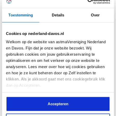
Toestemming
Details
Over
Cookies op nederland-davos.nl
Welkom op de website van astmaVereniging Nederland
en Davos. Fijn dat je onze website bezoekt. Wij
Hoe je leert leven met ernstige astma – en
gebruiken cookies om jouw gebruikerservaring te
optimaliseren en om het verkeer op onze website te
toch blijft dromen
analyseren. Lees meer over hoe wij cookies gebruiken
Manuela zit in het laatste jaar van de
en hoe je ze kunt beheren door op Zelf instellen te
pabo in Amsterdam en staat het...
klikken. Als je akkoord gaat met ons cookiegebruik klik
dan op Accepteren.
Accepteren