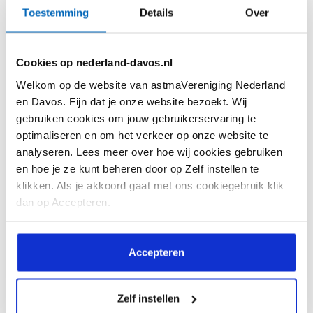
Toestemming
Details
Over
Cookies op nederland-davos.nl
Welkom op de website van astmaVereniging Nederland
Soms lijkt de liefde van één kant te komen…
en Davos. Fijn dat je onze website bezoekt. Wij
Allergieën kies je niet!
gebruiken cookies om jouw gebruikerservaring te
optimaliseren en om het verkeer op onze website te
analyseren. Lees meer over hoe wij cookies gebruiken
en hoe je ze kunt beheren door op Zelf instellen te
klikken. Als je akkoord gaat met ons cookiegebruik klik
dan op Accepteren.
Accepteren
Lees meer
Zelf instellen