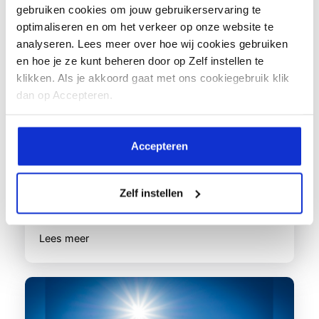
gebruiken cookies om jouw gebruikerservaring te
optimaliseren en om het verkeer op onze website te
analyseren. Lees meer over hoe wij cookies gebruiken
Astma en allergie zijn hetzelfde. Feit of
en hoe je ze kunt beheren door op Zelf instellen te
klikken. Als je akkoord gaat met ons cookiegebruik klik
fabel?
dan op Accepteren.
Veel mensen met astma hebben te
maken met een of meerdere
Accepteren
allergieën. Een allergie...
Zelf instellen
Lees meer