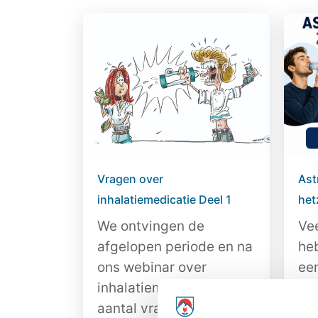
Vragen over
Ast
inhalatiemedicatie Deel 1
hetz
We ontvingen de
Ve
afgelopen periode en na
he
ons webinar over
ee
inhalatiemedicatie een
all
aantal vragen...