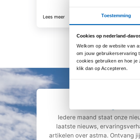
Toestemming
Lees meer
Lee
Cookies op nederland-davos
Welkom op de website van as
om jouw gebruikerservaring t
cookies gebruiken en hoe je z
klik dan op Accepteren.
Ontvang de nie
Iedere maand staat onze nieu
laatste nieuws, ervaringsver
artikelen over astma. Ontvang ji