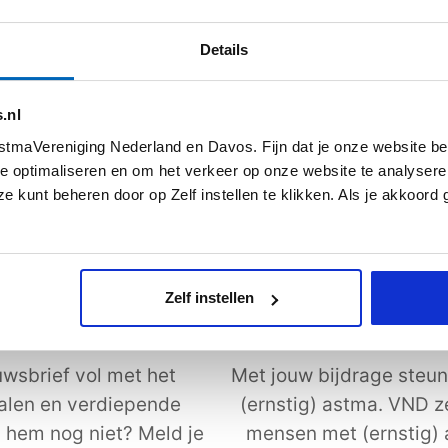
Details
s meer
Lees meer
.nl
tmaVereniging Nederland en Davos. Fijn dat je onze website be
Alle artikelen
e optimaliseren en om het verkeer op onze website te analysere
e kunt beheren door op Zelf instellen te klikken. Als je akkoord
Zelf instellen
uwsbrief
Steun astmaVeren
wsbrief vol met het
Met jouw bijdrage steun
halen en verdiepende
(ernstig) astma. VND z
j hem nog niet? Meld je
mensen met (ernstig)