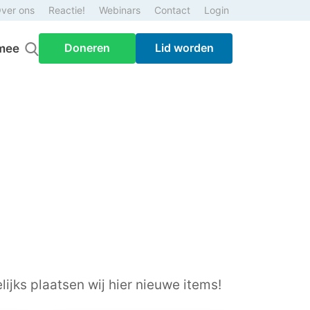
ver ons
Reactie!
Webinars
Contact
Login
Doneren
Lid worden
mee
ijks plaatsen wij hier nieuwe items!