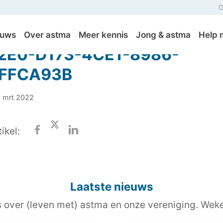
O
euws
Over astma
Meer kennis
Jong & astma
Help 
2E0-D173-4CE1-8986-
FFCA93B
0 mrt 2022
ikel:
Laatste nieuws
s over (leven met) astma en onze vereniging. Wekel