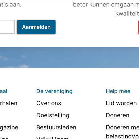
tis aan.
beter kunnen omgaan m
kwalitei
aal
De vereniging
Help mee
rhalen
Over ons
Lid worden
Doelstelling
Doneren
agazine
Bestuursleden
Doneren me
belastingvo