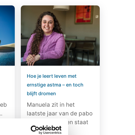
Hoe je leert leven met
ernstige astma – en toch
blijft dromen
Heb
Manuela zit in het
.
laatste jaar van de pabo
in Amsterdam en staat
het...