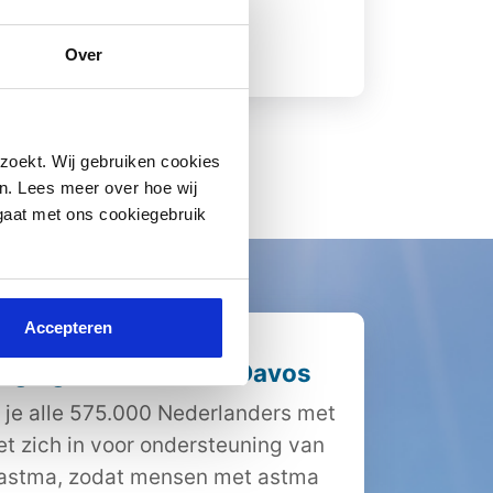
Over
Lees meer
zoekt. Wij gebruiken cookies
n. Lees meer over hoe wij
 gaat met ons cookiegebruik
Accepteren
iging Nederland en Davos
 je alle 575.000 Nederlanders met
et zich in voor ondersteuning van
 astma, zodat mensen met astma