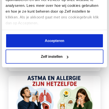
Vragen over inhalatiemedicatie Deel 1
analyseren. Lees meer over hoe wij cookies gebruiken
We ontvingen de afgelopen periode
en hoe je ze kunt beheren door op Zelf instellen te
klikken. Als je akkoord gaat met ons cookiegebruik klik
en na ons webinar over
dan op Accepteren.
inhalatiemedicatie een aantal
vragen...
Accepteren
Zelf instellen
Lees meer