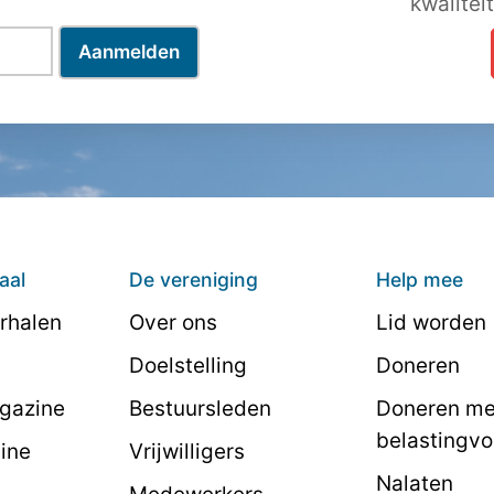
kwalitei
aal
De vereniging
Help mee
rhalen
Over ons
Lid worden
Doelstelling
Doneren
agazine
Bestuursleden
Doneren me
belastingvo
line
Vrijwilligers
Nalaten