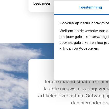
Lees meer
Lee
Toestemming
Cookies op nederland-davos
Welkom op de website van as
om jouw gebruikerservaring t
cookies gebruiken en hoe je z
klik dan op Accepteren.
Ontvang de nie
Iedere maand staat onze nieu
laatste nieuws, ervaringsver
artikelen over astma. Ontvang ji
dan hieronder gra