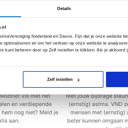
s meer
Lees meer
Details
.nl
Alle artikelen
tmaVereniging Nederland en Davos. Fijn dat je onze website be
e optimaliseren en om het verkeer op onze website te analysere
e kunt beheren door op Zelf instellen te klikken. Als je akkoord
Zelf instellen
uwsbrief
Steun astmaVeren
wsbrief vol met het
Met jouw bijdrage steun
halen en verdiepende
(ernstig) astma. VND z
j hem nog niet? Meld je
mensen met (ernstig)
tis aan.
beter kunnen omgaan m