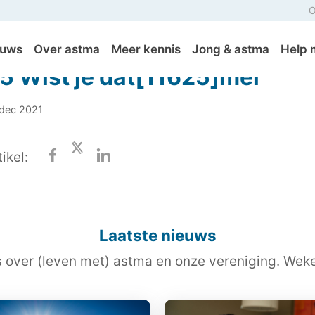
O
euws
Over astma
Meer kennis
Jong & astma
Help 
5 Wist je dat[11625]mei
 dec 2021
ikel:
Laatste nieuws
s over (leven met) astma en onze vereniging. Wekel