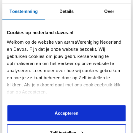
Toestemming
Details
Over
Cookies op nederland-davos.nl
Welkom op de website van astmaVereniging Nederland
en Davos. Fijn dat je onze website bezoekt. Wij
Hoe je leert leven met ernstige astma – en
gebruiken cookies om jouw gebruikerservaring te
toch blijft dromen
optimaliseren en om het verkeer op onze website te
Manuela zit in het laatste jaar van de
analyseren. Lees meer over hoe wij cookies gebruiken
en hoe je ze kunt beheren door op Zelf instellen te
pabo in Amsterdam en staat het...
klikken. Als je akkoord gaat met ons cookiegebruik klik
dan op Accepteren.
Accepteren
Lees meer
Zelf instellen