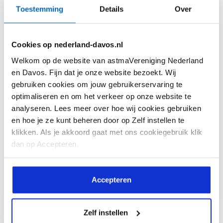
Toestemming
Details
Over
Cookies op nederland-davos.nl
Welkom op de website van astmaVereniging Nederland
Soms lijkt de liefde van één kant te komen…
en Davos. Fijn dat je onze website bezoekt. Wij
Allergieën kies je niet!
gebruiken cookies om jouw gebruikerservaring te
optimaliseren en om het verkeer op onze website te
analyseren. Lees meer over hoe wij cookies gebruiken
en hoe je ze kunt beheren door op Zelf instellen te
klikken. Als je akkoord gaat met ons cookiegebruik klik
dan op Accepteren.
Accepteren
Lees meer
Zelf instellen