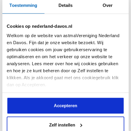
Toestemming
Details
Over
Cookies op nederland-davos.nl
Welkom op de website van astmaVereniging Nederland
Soms lijkt de liefde van één kant te komen…
en Davos. Fijn dat je onze website bezoekt. Wij
Allergieën kies je niet!
gebruiken cookies om jouw gebruikerservaring te
optimaliseren en om het verkeer op onze website te
analyseren. Lees meer over hoe wij cookies gebruiken
en hoe je ze kunt beheren door op Zelf instellen te
klikken. Als je akkoord gaat met ons cookiegebruik klik
dan op Accepteren.
Accepteren
Lees meer
Zelf instellen