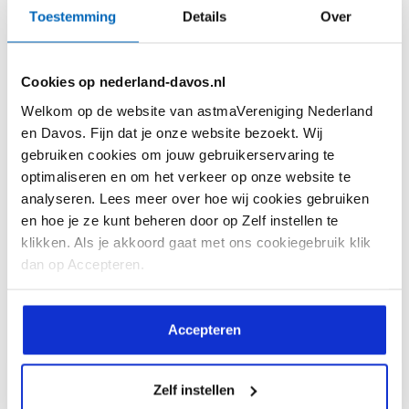
Toestemming
Details
Over
Cookies op nederland-davos.nl
Welkom op de website van astmaVereniging Nederland
Soms lijkt de liefde van één kant te komen…
en Davos. Fijn dat je onze website bezoekt. Wij
Allergieën kies je niet!
gebruiken cookies om jouw gebruikerservaring te
optimaliseren en om het verkeer op onze website te
analyseren. Lees meer over hoe wij cookies gebruiken
en hoe je ze kunt beheren door op Zelf instellen te
klikken. Als je akkoord gaat met ons cookiegebruik klik
dan op Accepteren.
Accepteren
Lees meer
Zelf instellen