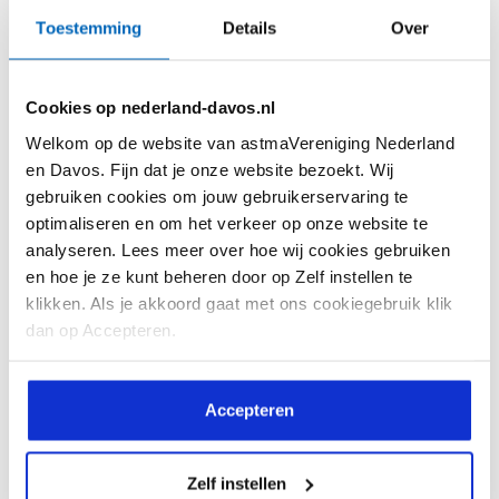
Toestemming
Details
Over
Astma en allergie zijn hetzelfde. Feit of
fabel?
Cookies op nederland-davos.nl
Veel mensen met astma hebben te
Welkom op de website van astmaVereniging Nederland
maken met een of meerdere
en Davos. Fijn dat je onze website bezoekt. Wij
allergieën. Een allergie...
gebruiken cookies om jouw gebruikerservaring te
optimaliseren en om het verkeer op onze website te
analyseren. Lees meer over hoe wij cookies gebruiken
en hoe je ze kunt beheren door op Zelf instellen te
klikken. Als je akkoord gaat met ons cookiegebruik klik
dan op Accepteren.
Lees meer
Accepteren
Zelf instellen