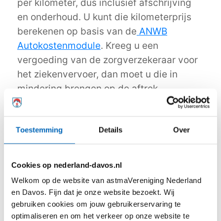
per kilometer, dus inclusief afschrijving
en onderhoud. U kunt die kilometerprijs
berekenen op basis van de
ANWB
Autokostenmodule
. Kreeg u een
vergoeding van de zorgverzekeraar voor
het ziekenvervoer, dan moet u die in
mindering brengen op de aftrek.
In sommige gevallen zijn ook de
meerkosten voor leefvervoer (privé
Toestemming
Details
Over
vervoer) aftrekbaar, maar in de praktijk is
dat lastig. U moet kunnen aantonen dat u
Cookies op nederland-davos.nl
vanwege uw handicap of ziekte meer
vervoerskosten hebt dan anderen, die
Welkom op de website van astmaVereniging Nederland
en Davos. Fijn dat je onze website bezoekt. Wij
voor het overige (inkomen,
gebruiken cookies om jouw gebruikerservaring te
gezinssamenstelling) in dezelfde situatie
optimaliseren en om het verkeer op onze website te