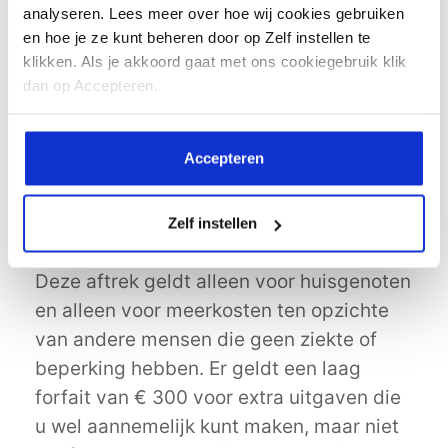
zitten als u. Dat lukt alleen als u (1) een
analyseren. Lees meer over hoe wij cookies gebruiken
volledige administratie bijhoudt van al uw
en hoe je ze kunt beheren door op Zelf instellen te
klikken. Als je akkoord gaat met ons cookiegebruik klik
vervoerskosten en (2) kunt nagaan wat
dan op Accepteren.
een vergelijkbaar iemand normaal
gesproken aan vervoerskosten heeft. Een
tabel hiervoor kunt u vinden op de site
Accepteren
van het
Nibud
.
Extra uitgaven voor kleding en
Zelf instellen
beddengoed (vast bedrag)
Deze aftrek geldt alleen voor huisgenoten
en alleen voor meerkosten ten opzichte
van andere mensen die geen ziekte of
beperking hebben. Er geldt een laag
forfait van € 300 voor extra uitgaven die
u wel aannemelijk kunt maken, maar niet