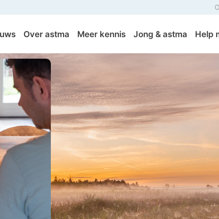
O
euws
Over astma
Meer kennis
Jong & astma
Help 