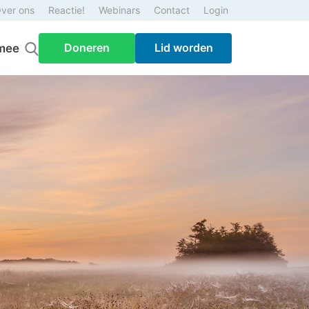
ver ons
Reactie!
Webinars
Contact
Login
Doneren
Lid worden
mee