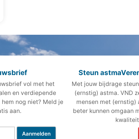
uwsbrief
Steun astmaVeren
wsbrief vol met het
Met jouw bijdrage steun
halen en verdiepende
(ernstig) astma. VND z
j hem nog niet? Meld je
mensen met (ernstig)
tis aan.
beter kunnen omgaan m
kwalitei