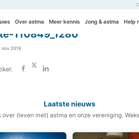
O
euws
Over astma
Meer kennis
Jong & astma
Help 
tte-110849_1280
1 nov 2019
ikel:
Laatste nieuws
s over (leven met) astma en onze vereniging. Wekel