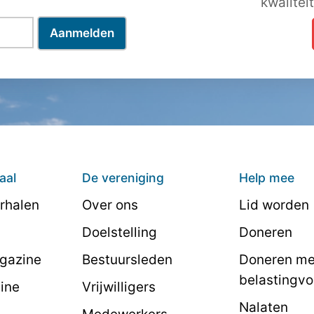
kwalitei
aal
De vereniging
Help mee
rhalen
Over ons
Lid worden
Doelstelling
Doneren
agazine
Bestuursleden
Doneren me
belastingvo
line
Vrijwilligers
Nalaten