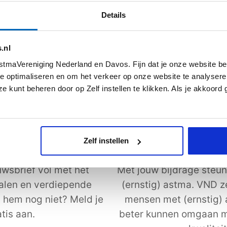
s meer
Lees meer
Details
.nl
Alle artikelen
tmaVereniging Nederland en Davos. Fijn dat je onze website be
e optimaliseren en om het verkeer op onze website te analysere
e kunt beheren door op Zelf instellen te klikken. Als je akkoord
Zelf instellen
uwsbrief
Steun astmaVeren
wsbrief vol met het
Met jouw bijdrage steun
halen en verdiepende
(ernstig) astma. VND z
j hem nog niet? Meld je
mensen met (ernstig)
tis aan.
beter kunnen omgaan m