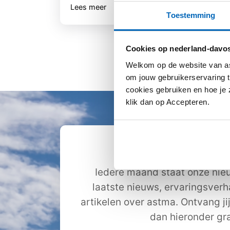
Lees meer
Lee
Toestemming
Cookies op nederland-davos
Welkom op de website van as
om jouw gebruikerservaring t
cookies gebruiken en hoe je z
klik dan op Accepteren.
Ontvang de nie
Iedere maand staat onze nieu
laatste nieuws, ervaringsver
artikelen over astma. Ontvang ji
dan hieronder gra