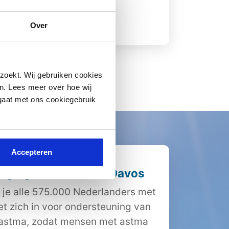
Over
Lees meer
zoekt. Wij gebruiken cookies
n. Lees meer over hoe wij
 gaat met ons cookiegebruik
Accepteren
iging Nederland en Davos
 je alle 575.000 Nederlanders met
et zich in voor ondersteuning van
 astma, zodat mensen met astma