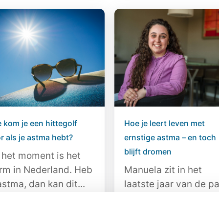
 kom je een hittegolf
Hoe je leert leven met
r als je astma hebt?
ernstige astma – en toch
blijft dromen
 het moment is het
rm in Nederland. Heb
Manuela zit in het
astma, dan kan dit...
laatste jaar van de p
in Amsterdam en sta
het...