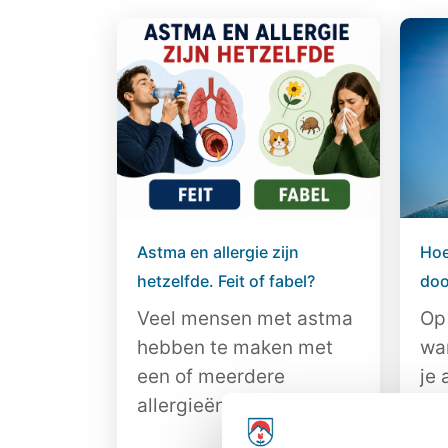
Astma en allergie zijn
Hoe
hetzelfde. Feit of fabel?
doo
Veel mensen met astma
Op
hebben te maken met
wa
een of meerdere
je 
allergieën. Een allergie...