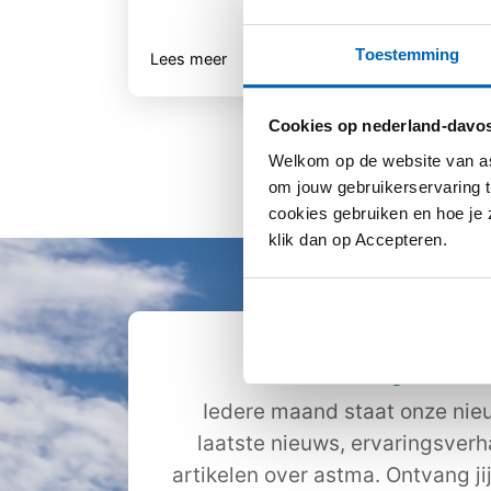
Toestemming
Lees meer
Lee
Cookies op nederland-davos
Welkom op de website van as
om jouw gebruikerservaring t
cookies gebruiken en hoe je z
klik dan op Accepteren.
Ontvang de nie
Iedere maand staat onze nieu
laatste nieuws, ervaringsver
artikelen over astma. Ontvang ji