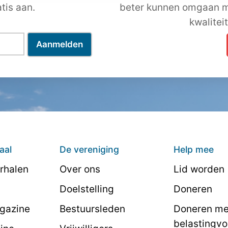
tis aan.
beter kunnen omgaan m
kwalitei
aal
De vereniging
Help mee
rhalen
Over ons
Lid worden
Doelstelling
Doneren
agazine
Bestuursleden
Doneren me
belastingvo