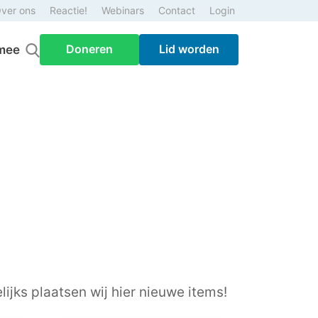
ver ons
Reactie!
Webinars
Contact
Login
Doneren
Lid worden
mee
ijks plaatsen wij hier nieuwe items!