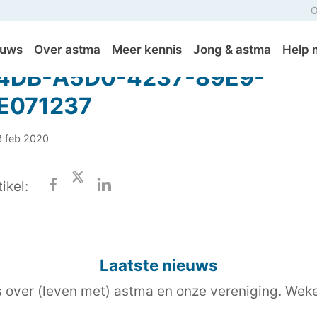
O
euws
Over astma
Meer kennis
Jong & astma
Help 
4DB-A5D0-4237-89E9-
E071237
3 feb 2020
ikel:
Laatste nieuws
s over (leven met) astma en onze vereniging. Wekel