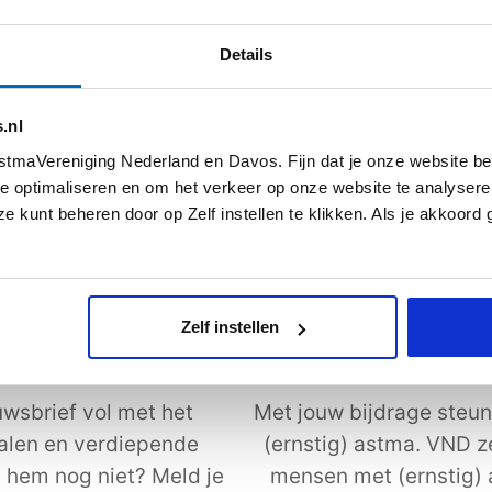
Details
s meer
Lees meer
.nl
tmaVereniging Nederland en Davos. Fijn dat je onze website be
Alle artikelen
e optimaliseren en om het verkeer op onze website te analysere
e kunt beheren door op Zelf instellen te klikken. Als je akkoord
Zelf instellen
uwsbrief
Steun astmaVeren
wsbrief vol met het
Met jouw bijdrage steun
halen en verdiepende
(ernstig) astma. VND z
j hem nog niet? Meld je
mensen met (ernstig)